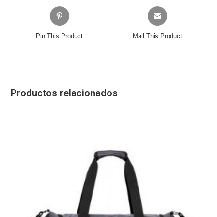
Opens
Opens
in
in
a
a
Pin This Product
Mail This Product
new
new
window
window
Productos relacionados