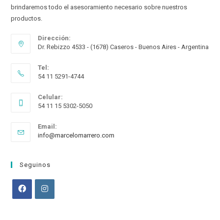
brindaremos todo el asesoramiento necesario sobre nuestros
productos.
Dirección:
Dr. Rebizzo 4533 - (1678) Caseros - Buenos Aires - Argentina
Tel:
54 11 5291-4744
Celular:
54 11 15 5302-5050
Email:
Opens
info@marcelomarrero.com
in
your
application
Seguinos
Opens
Opens
in
in