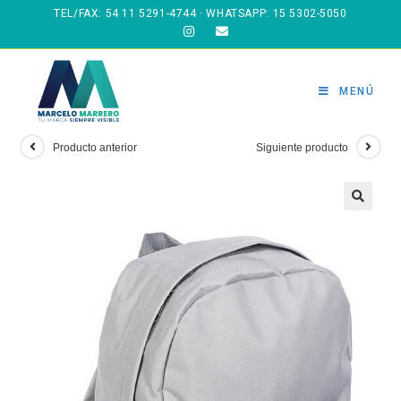
Ir
TEL/FAX:
54 11 5291-4744
· WHATSAPP:
15 5302-5050
al
contenido
MENÚ
Producto anterior
Siguiente producto