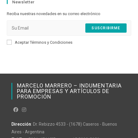
Newsletter
a
a
new
new
Reciba nuestras novedades en su correo electrónico
tab
tab
SUSCRIBIRME
Aceptar Términos y Condiciones
MARCELO MARRERO – INDUMENTARIA
PARA EMPRESAS Y ARTÍCULOS DE
PROMOCIÓN
Dirección
: Dr. Rebizzo 4533 - (1678) Caseros - Buenos
Aires - Argentina