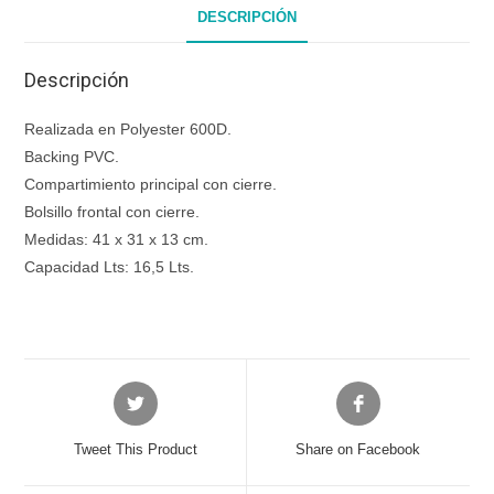
DESCRIPCIÓN
Descripción
Realizada en Polyester 600D.
Backing PVC.
Compartimiento principal con cierre.
Bolsillo frontal con cierre.
Medidas: 41 x 31 x 13 cm.
Capacidad Lts: 16,5 Lts.
Opens
Opens
in
in
a
a
Tweet This Product
Share on Facebook
new
new
window
window