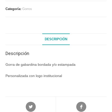
Categoría:
Gorros
DESCRIPCIÓN
Descripción
Gorra de gabardina bordada y/o estampada
Personalizada con logo institucional
Opens
Opens
in
in