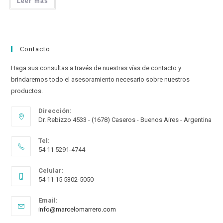
Leer más
Contacto
Haga sus consultas a través de nuestras vías de contacto y
brindaremos todo el asesoramiento necesario sobre nuestros
productos.
Dirección:
Dr. Rebizzo 4533 - (1678) Caseros - Buenos Aires - Argentina
Tel:
54 11 5291-4744
Celular:
54 11 15 5302-5050
Email:
Opens
info@marcelomarrero.com
in