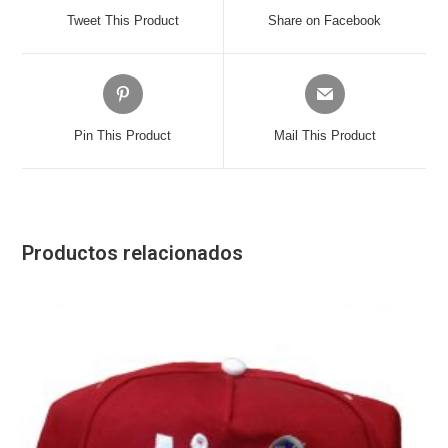
a
a
Tweet This Product
Share on Facebook
new
new
window
window
Opens
Opens
in
in
a
a
Pin This Product
Mail This Product
new
new
window
window
Productos relacionados