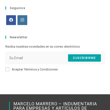
your
application
Seguinos
Opens
Opens
in
in
Newsletter
a
a
new
new
Reciba nuestras novedades en su correo electrónico
tab
tab
SUSCRIBIRME
Aceptar Términos y Condiciones
MARCELO MARRERO – INDUMENTARIA
PARA EMPRESAS Y ARTÍCULOS DE