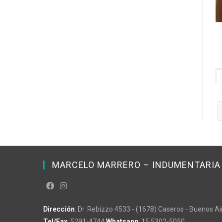
MARCELO MARRERO – INDUMENTARIA 
Dirección
: Dr. Rebizzo 4533 - (1678) Caseros - Buenos Ai
Tel/Fax
:
5291-4744
Whatsapp
:
15 5302-5050