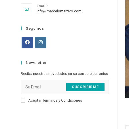
Email:
Opens
info@marcelomarrero.com
in
your
application
Seguinos
Opens
Opens
in
in
Newsletter
a
a
new
new
Reciba nuestras novedades en su correo electrónico
tab
tab
SUSCRIBIRME
Aceptar Términos y Condiciones