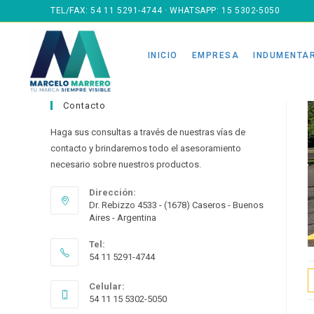
Ir
TEL/FAX:
54 11 5291-4744
· WHATSAPP:
15 5302-5050
al
contenido
INICIO
EMPRESA
INDUMENTA
Contacto
Haga sus consultas a través de nuestras vías de
contacto y brindaremos todo el asesoramiento
necesario sobre nuestros productos.
Dirección:
Dr. Rebizzo 4533 - (1678) Caseros - Buenos
Aires - Argentina
Tel:
54 11 5291-4744
Celular:
54 11 15 5302-5050