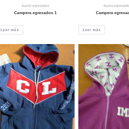
buzos-egresados
buzos-egresad
Campera egresados 1
Campera egresa
Leer más
Leer más