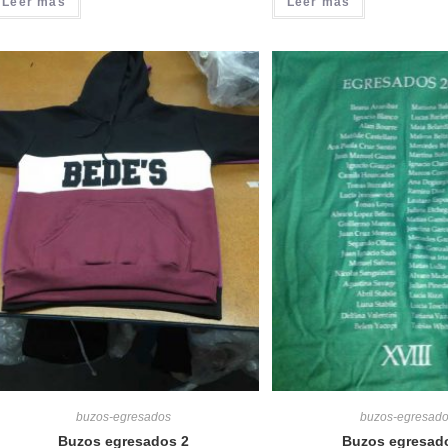
Leer más
Leer más
buzos-egresados
buzos-egresad
Buzos egresados 2
Buzos egresad