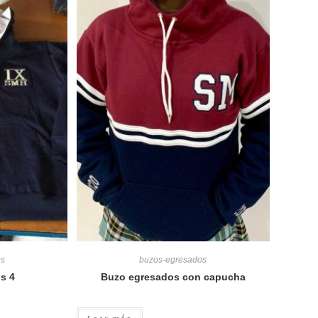
os
buzos-egresados
s 4
Buzo egresados con capucha