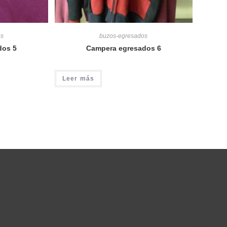
os
buzos-egresados
dos 5
Campera egresados 6
Leer más