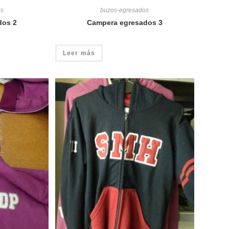
os
buzos-egresados
dos 2
Campera egresados 3
Leer más