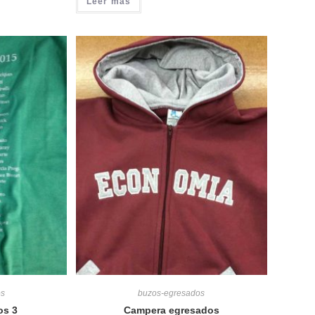
Leer más
os
buzos-egresados
os 3
Campera egresados